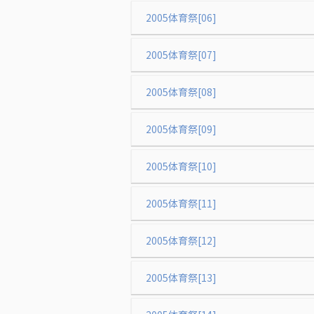
2005体育祭[06]
2005体育祭[07]
2005体育祭[08]
2005体育祭[09]
2005体育祭[10]
2005体育祭[11]
2005体育祭[12]
2005体育祭[13]