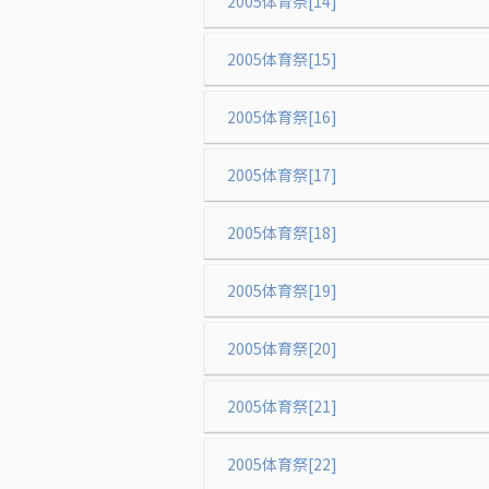
2005体育祭[14]
2005体育祭[15]
2005体育祭[16]
2005体育祭[17]
2005体育祭[18]
2005体育祭[19]
2005体育祭[20]
2005体育祭[21]
2005体育祭[22]