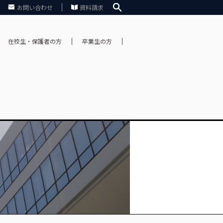
お問い合わせ
資料請求
在校生・保護者の方
卒業生の方