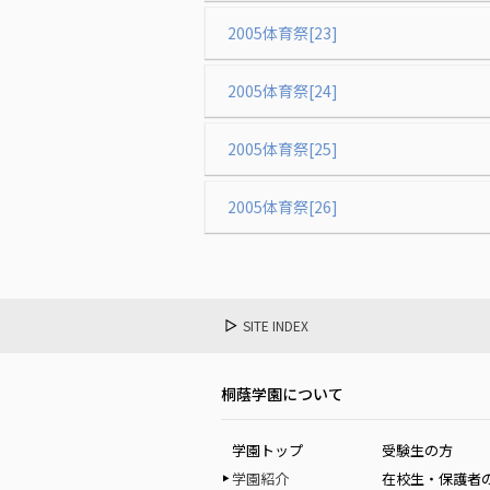
2005体育祭[23]
2005体育祭[24]
2005体育祭[25]
2005体育祭[26]
SITE INDEX
桐蔭学園について
学園トップ
受験生の方
学園紹介
在校生・保護者