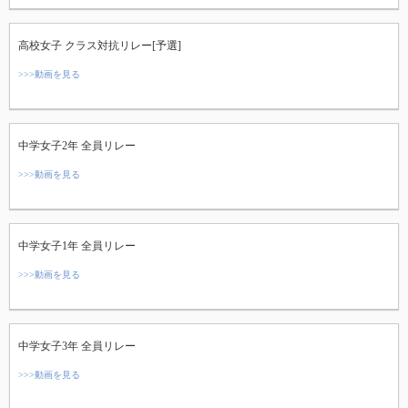
高校女子 クラス対抗リレー[予選]
>>>動画を見る
中学女子2年 全員リレー
>>>動画を見る
中学女子1年 全員リレー
>>>動画を見る
中学女子3年 全員リレー
>>>動画を見る