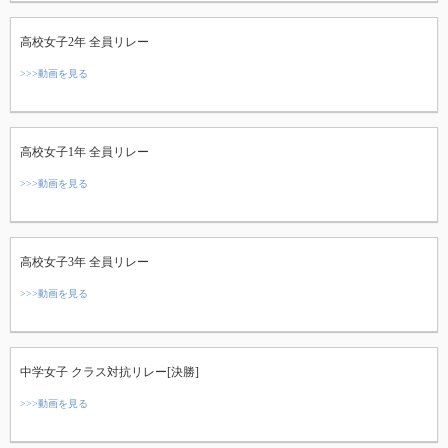
高校女子2年 全員リレー
>>>動画を見る
高校女子1年 全員リレー
>>>動画を見る
高校女子3年 全員リレー
>>>動画を見る
中学女子 クラス対抗リレー[決勝]
>>>動画を見る