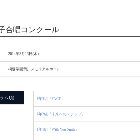
学女子合唱コンクール
2014年3月13日(木)
桐蔭学園鵜川メモリアルホール
ラム順)
1年3組『FACE』
1年2組『未来へのステップ』
1年1組『With You Smile』