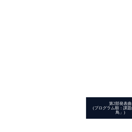
第2部発表曲
(プログラム順：課
鳥」)