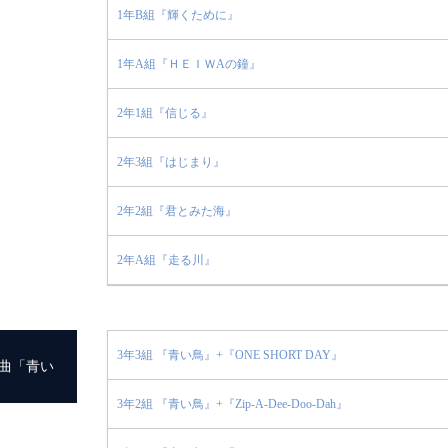
1年B組『輝くために』
1年A組『ＨＥＩＷAの鐘』
2年1組『信じる』
2年3組『はじまり』
2年2組『君とみた海』
2年A組『走る川』
3年3組 『青い鳥』+『ONE SHORT DAY』
題曲「青い
3年2組 『青い鳥』+『Zip-A-Dee-Doo-Dah』