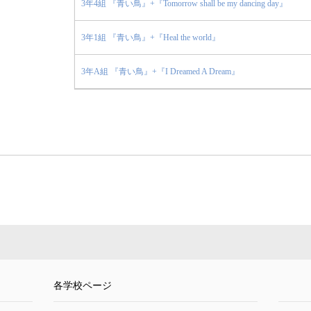
3年4組 『青い鳥』+『Tomorrow shall be my dancing day』
3年1組 『青い鳥』+『Heal the world』
3年A組 『青い鳥』+『I Dreamed A Dream』
各学校ページ