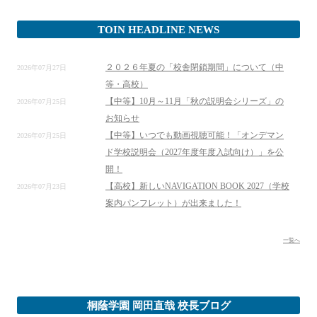
TOIN HEADLINE NEWS
２０２６年夏の「校舎閉鎖期間」について（中
2026年07月27日
等・高校）
【中等】10月～11月「秋の説明会シリーズ」の
2026年07月25日
お知らせ
【中等】いつでも動画視聴可能！「オンデマン
2026年07月25日
ド学校説明会（2027年度年度入試向け）」を公
開！
【高校】新しいNAVIGATION BOOK 2027（学校
2026年07月23日
案内パンフレット）が出来ました！
一覧へ
桐蔭学園 岡田直哉 校長ブログ