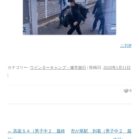
△TOP
カテゴリー:
ウインターキャンプ・修学旅行
| 投稿日:
2020年1月11日
|
0
投稿ナビゲーション
←
高坂ＳＡ（男子中２ 最終
市が尾駅 到着（男子中２ 最