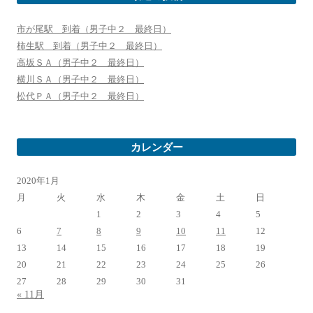
市が尾駅 到着（男子中２ 最終日）
柿生駅 到着（男子中２ 最終日）
高坂ＳＡ（男子中２ 最終日）
横川ＳＡ（男子中２ 最終日）
松代ＰＡ（男子中２ 最終日）
カレンダー
2020年1月
月
火
水
木
金
土
日
1
2
3
4
5
6
7
8
9
10
11
12
13
14
15
16
17
18
19
20
21
22
23
24
25
26
27
28
29
30
31
« 11月