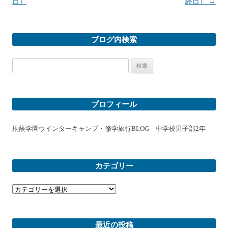
日）
終日）
→
ブログ内検索
検
索:
プロフィール
桐蔭学園ウインターキャンプ・修学旅行BLOG – 中学校男子部2年
カテゴリー
カ
テ
ゴ
リ
ー
最近の投稿