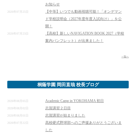
お知らせ
【中等】いつでも動画視聴可能！「オンデマン
2026年07月25日
ド学校説明会（2027年度年度入試向け）」を公
開！
【高校】新しいNAVIGATION BOOK 2027（学校
2026年07月23日
案内パンフレット）が出来ました！
一覧へ
桐蔭学園 岡田直哉 校長ブログ
Academic Camp in YOKOHAMA 初日
2026年08月05日
志賀講習２日目
2026年08月02日
志賀講習が始まりました
2026年08月01日
高校硬式野球部へのご声援ありがとうございま
2026年07月22日
した