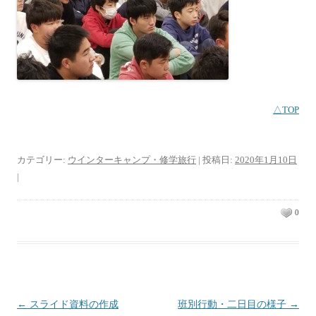
△TOP
カテゴリー:
ウインターキャンプ・修学旅行
| 投稿日:
2020年1月10日
|
0
投稿ナビゲーション
←
スライド資料の作成
班別行動・二日目の様子
→