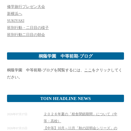
修学旅行プレゼン大会
新横浜へ
SUKIYAKI
班別行動・二日目の様子
班別行動二日目の朝会
桐蔭学園 中等前期-ブログ
桐蔭学園 中等前期-ブログを閲覧するには、
ここ
をクリックしてく
ださい。
TOIN HEADLINE NEWS
２０２６年夏の「校舎閉鎖期間」について（中
2026年07月27日
等・高校）
【中等】10月～11月「秋の説明会シリーズ」の
2026年07月25日