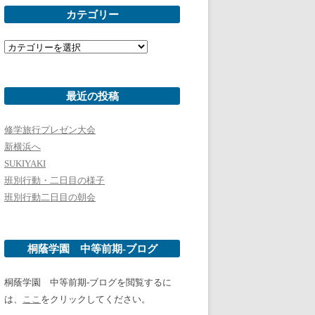
カテゴリー
カ
テ
ゴ
リ
ー
最近の投稿
修学旅行プレゼン大会
新横浜へ
SUKIYAKI
班別行動・二日目の様子
班別行動二日目の朝会
桐蔭学園 中等前期-ブログ
桐蔭学園 中等前期-ブログを閲覧するに
は、
ここ
をクリックしてください。