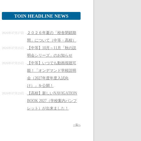
TOIN HEADLINE NEWS
２０２６年夏の「校舎閉鎖期
2026年07月27日
間」について（中等・高校）
【中等】10月～11月「秋の説
2026年07月25日
明会シリーズ」のお知らせ
【中等】いつでも動画視聴可
2026年07月25日
能！「オンデマンド学校説明
会（2027年度年度入試向
け）」を公開！
【高校】新しいNAVIGATION
2026年07月23日
BOOK 2027（学校案内パンフ
レット）が出来ました！
一覧へ