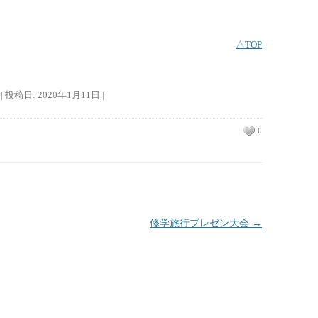
△TOP
| 投稿日:
2020年1月11日
|
0
修学旅行プレゼン大会
→