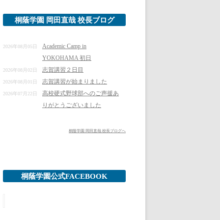
桐蔭学園 岡田直哉 校長ブログ
Academic Camp in
2026年08月05日
YOKOHAMA 初日
志賀講習２日目
2026年08月02日
志賀講習が始まりました
2026年08月01日
高校硬式野球部へのご声援あ
2026年07月22日
りがとうございました
桐蔭学園 岡田直哉 校長ブログへ
桐蔭学園公式FACEBOOK