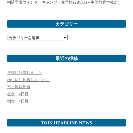
桐蔭学園ウインターキャンプ・修学旅行BLOG – 中等教育学校2年
カテゴリー
カ
テ
ゴ
リ
ー
最近の投稿
学校に到着しました
柿生駅に到着しました。
市ヶ尾駅到着
昼食 4日目
朝食 4日目
TOIN HEADLINE NEWS