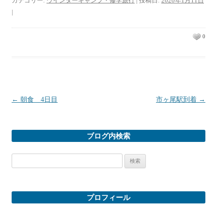
カテゴリー:
ウインターキャンプ・修学旅行
| 投稿日:
2020年1月11日
|
0
投稿ナビゲーション
←
朝食 4日目
市ヶ尾駅到着
→
ブログ内検索
検
索:
プロフィール