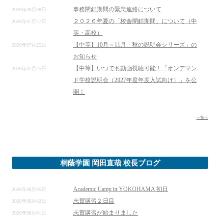
事務閉鎖期間の緊急連絡について
2026年08月08日
２０２６年夏の「校舎閉鎖期間」について（中
2026年07月27日
等・高校）
【中等】10月～11月「秋の説明会シリーズ」の
2026年07月25日
お知らせ
【中等】いつでも動画視聴可能！「オンデマン
2026年07月25日
ド学校説明会（2027年度年度入試向け）」を公
開！
一覧へ
桐蔭学園 岡田直哉 校長ブログ
Academic Camp in YOKOHAMA 初日
2026年08月05日
志賀講習２日目
2026年08月02日
志賀講習が始まりました
2026年08月01日