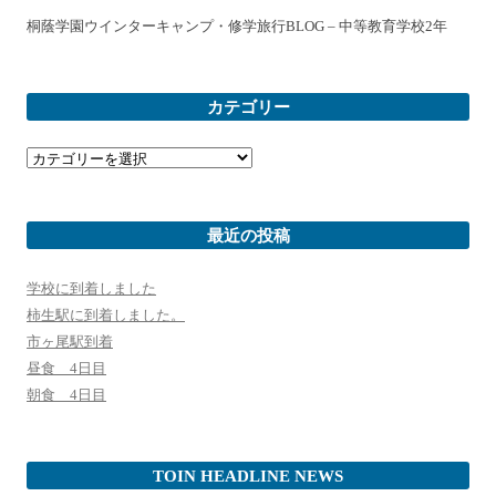
桐蔭学園ウインターキャンプ・修学旅行BLOG – 中等教育学校2年
カテゴリー
カ
テ
ゴ
リ
ー
最近の投稿
学校に到着しました
柿生駅に到着しました。
市ヶ尾駅到着
昼食 4日目
朝食 4日目
TOIN HEADLINE NEWS