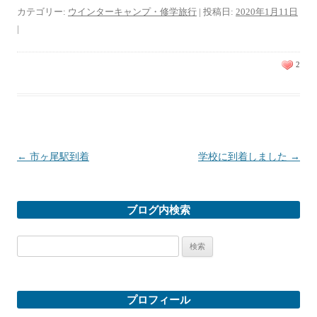
カテゴリー:
ウインターキャンプ・修学旅行
| 投稿日:
2020年1月11日
|
2
投稿ナビゲーション
←
市ヶ尾駅到着
学校に到着しました
→
ブログ内検索
検
索:
プロフィール