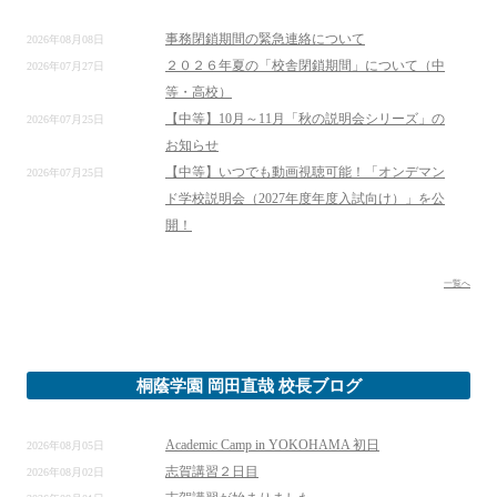
事務閉鎖期間の緊急連絡について
2026年08月08日
２０２６年夏の「校舎閉鎖期間」について（中
2026年07月27日
等・高校）
【中等】10月～11月「秋の説明会シリーズ」の
2026年07月25日
お知らせ
【中等】いつでも動画視聴可能！「オンデマン
2026年07月25日
ド学校説明会（2027年度年度入試向け）」を公
開！
一覧へ
桐蔭学園 岡田直哉 校長ブログ
Academic Camp in YOKOHAMA 初日
2026年08月05日
志賀講習２日目
2026年08月02日