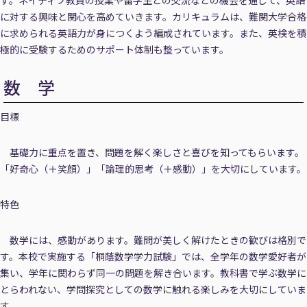
す。ネイティブ教員の授業や留学生との交流などの機会を通じて、英語
に対する興味と関心を高めていきます。カリキュラムは、難関大学合格
に求められる英語力が身につくよう編成されています。また、英検を積
極的に受験するためのサポート体制も整っています。
数 学
目標
基礎力に重点を置き、問題を解く楽しさと喜びを知ってもらいます。
「好奇心（＋笑顔）」「論理的思考（＋感動）」を大切にしています。
特色
数学には、感動があります。難問が美しく解けたときの歓びは格別で
す。本校で実施する「桐蔭数学学力試験」では、全学年の数学愛好者が
集い、学年に関わらず同一の問題を解き合います。教科書で学ぶ数学に
とらわれない、学問探究としての数学に触れる楽しみを大切にしていま
す。