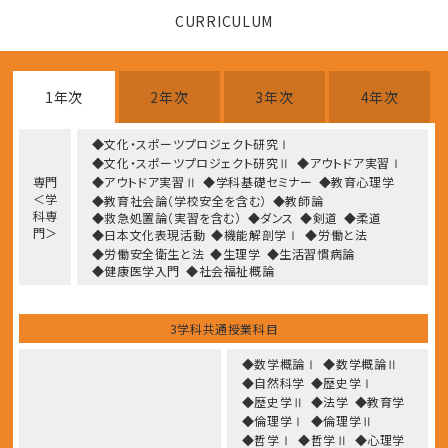
CURRICULUM
1年次
2年次
3年次
4年次
◆文化・スポーツプロジェクト研究Ⅰ
◆文化・スポーツプロジェクト研究Ⅱ
◆アウトドア実習Ⅰ
専門
◆アウトドア実習Ⅱ
◆学科基礎セミナー
◆教育心理学
＜学
◆教育社会論（学校安全を含む）
◆教師論
科専
◆救急処置論（実習を含む）
◆ダンス
◆剣道
◆柔道
門＞
◆日本文化表現活動
◆機能解剖学Ⅰ
◆労働と法
◆労働安全衛生と法
◆生理学
◆生活習慣病論
◆健康医学入門
◆社会福祉概論
3学科共通授業科目
◆数学概論Ⅰ
◆数学概論Ⅱ
◆自然科学
◆歴史学Ⅰ
◆歴史学Ⅱ
◆法学
◆教育学
◆倫理学Ⅰ
◆倫理学Ⅱ
◆哲学Ⅰ
◆哲学Ⅱ
◆心理学