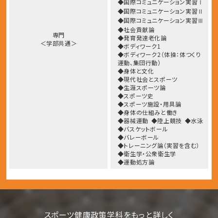
◆国際コミュニケーション実習Ⅰ
◆国際コミュニケーション実習Ⅱ
◆国際コミュニケーション実習Ⅲ
◆社会貢献論
専門
◆発育発達老化論
＜学部共通＞
◆ボディワーク1
◆ボディワーク2（体操：体つくり
運動、集団行動）
◆身体と文化
◆現代社会とスポーツ
◆生涯スポーツ論
◆スポーツ史
◆スポーツ施設・用具論
◆身体の仕組みと働き
◆器械運動
◆陸上競技
◆水泳
◆バスケットボール
◆バレーボール
◆トレーニング論（実習を含む）
◆衛生学・公衆衛生学
◆運動処方論
スポーツ健康政策学科をもっと詳しく