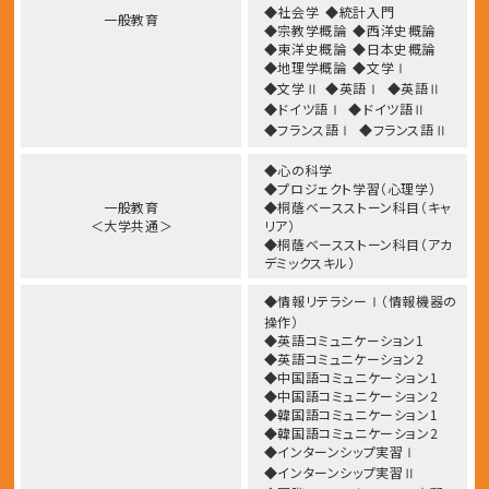
◆社会学
◆統計入門
一般教育
◆宗教学概論
◆西洋史概論
◆東洋史概論
◆日本史概論
◆地理学概論
◆文学Ⅰ
◆文学Ⅱ
◆英語Ⅰ
◆英語Ⅱ
◆ドイツ語Ⅰ
◆ドイツ語Ⅱ
◆フランス語Ⅰ
◆フランス語Ⅱ
◆心の科学
◆プロジェクト学習（心理学）
一般教育
◆桐蔭ベースストーン科目（キャ
＜大学共通＞
リア）
◆桐蔭ベースストーン科目（アカ
デミックスキル）
◆情報リテラシーⅠ（情報機器の
操作）
◆英語コミュニケーション1
◆英語コミュニケーション2
◆中国語コミュニケーション1
◆中国語コミュニケーション2
◆韓国語コミュニケーション1
◆韓国語コミュニケーション2
◆インターンシップ実習Ⅰ
◆インターンシップ実習Ⅱ