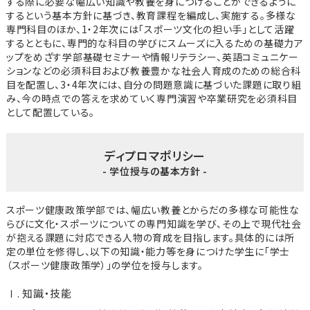
する際に必要な幅広い知識や教養を身につけることができるように
するという基本方針に基づき、教育課程を編成し、実施する。多様な
専門科目のほか、1・2年次には「スポーツ文化の担い手」として活躍
するとともに、専門的な科目の学びにスムーズに入るための基礎力ア
ップをめざす学部基礎セミナーや情報リテラシー、英語コミュニケー
ションなどの必須科目および教養豊かな社会人育成のための総合科
目を配置し、3・4年次には、自分の問題意識に基づいた課題に取り組
み、今の時点での答えを求めていく専門演習や卒業研究を必須科目
として配置している。
ディプロマポリシー
- 学位授与の基本方針 -
スポーツ健康政策学部では、幅広い教養とからだの多様な可能性な
らびに文化・スポーツについての専門知識を学び、その上で現代社会
が抱える課題に対応できる人物の育成を目指します。具体的には所
定の単位を修得し、以下の知識・能力等を身につけた学生に「学士
（スポーツ健康政策学）」の学位を授与します。
Ⅰ. 知識・技能