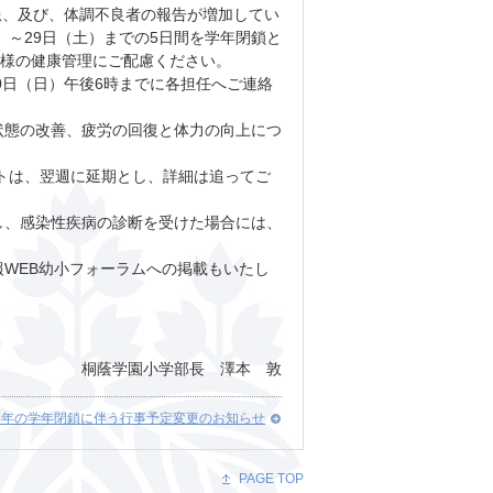
患、及び、体調不良者の報告が増加してい
）～29日（土）までの5日間を学年閉鎖と
子様の健康管理にご配慮ください。
0日（日）午後6時までに各担任へご連絡
態の改善、疲労の回復と体力の向上につ
トは、翌週に延期とし、詳細は追ってご
、感染性疾病の診断を受けた場合には、
WEB幼小フォーラムへの掲載もいたし
桐蔭学園小学部長 澤本 敦
6年の学年閉鎖に伴う行事予定変更のお知らせ
PAGE TOP