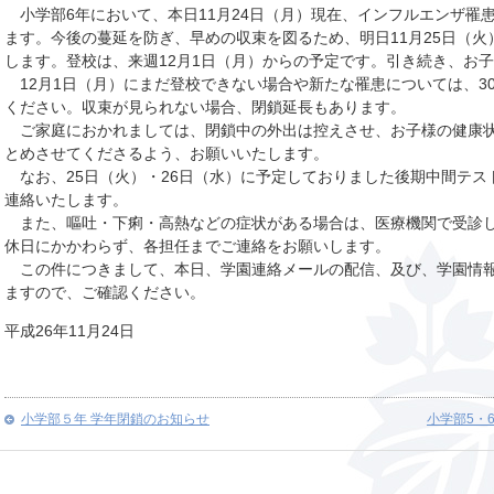
小学部6年において、本日11月24日（月）現在、インフルエンザ罹
ます。今後の蔓延を防ぎ、早めの収束を図るため、明日11月25日（火
します。登校は、来週12月1日（月）からの予定です。引き続き、お
12月1日（月）にまだ登校できない場合や新たな罹患については、3
ください。収束が見られない場合、閉鎖延長もあります。
ご家庭におかれましては、閉鎖中の外出は控えさせ、お子様の健康状
とめさせてくださるよう、お願いいたします。
なお、25日（火）・26日（水）に予定しておりました後期中間テス
連絡いたします。
また、嘔吐・下痢・高熱などの症状がある場合は、医療機関で受診し
休日にかかわらず、各担任までご連絡をお願いします。
この件につきまして、本日、学園連絡メールの配信、及び、学園情報
ますので、ご確認ください。
平成26年11月24日
小学部５年 学年閉鎖のお知らせ
小学部5・