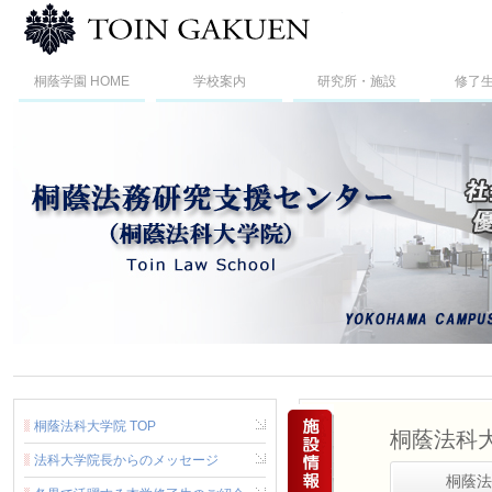
桐蔭横浜大学法科大
桐蔭学園 HOME
学校案内
研究所・施設
修了
桐蔭法科大学院 TOP
桐蔭法科
法科大学院長からのメッセージ
桐蔭法