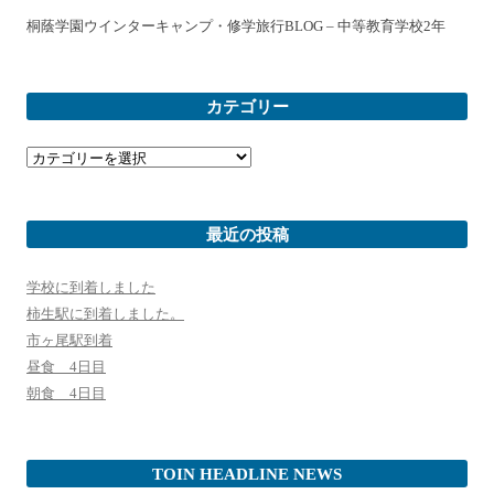
桐蔭学園ウインターキャンプ・修学旅行BLOG – 中等教育学校2年
カテゴリー
カ
テ
ゴ
リ
ー
最近の投稿
学校に到着しました
柿生駅に到着しました。
市ヶ尾駅到着
昼食 4日目
朝食 4日目
TOIN HEADLINE NEWS