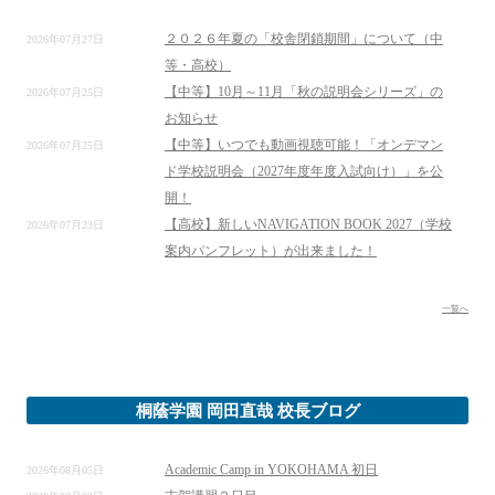
２０２６年夏の「校舎閉鎖期間」について（中
2026年07月27日
等・高校）
【中等】10月～11月「秋の説明会シリーズ」の
2026年07月25日
お知らせ
【中等】いつでも動画視聴可能！「オンデマン
2026年07月25日
ド学校説明会（2027年度年度入試向け）」を公
開！
【高校】新しいNAVIGATION BOOK 2027（学校
2026年07月23日
案内パンフレット）が出来ました！
一覧へ
桐蔭学園 岡田直哉 校長ブログ
Academic Camp in YOKOHAMA 初日
2026年08月05日