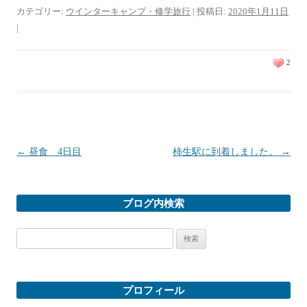
カテゴリー:
ウインターキャンプ・修学旅行
| 投稿日:
2020年1月11日
|
2
投稿ナビゲーション
←
昼食 4日目
柿生駅に到着しました。
→
ブログ内検索
検
索:
プロフィール