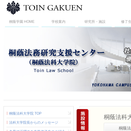
桐蔭横浜大学法科大
桐蔭学園 HOME
学校案内
研究所・施設
修了
桐蔭法科大学院 TOP
桐蔭法科
法科大学院長からのメッセージ
桐蔭法