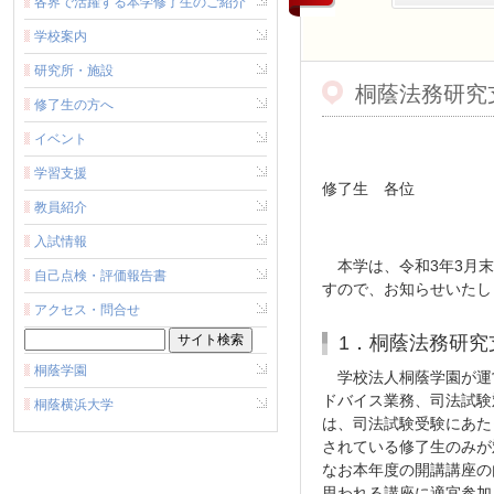
各界で活躍する本学修了生のご紹介
学校案内
研究所・施設
桐蔭法務研究
修了生の方へ
イベント
学習支援
修了生 各位
教員紹介
入試情報
本学は、令和3年3月末
自己点検・評価報告書
すので、お知らせいたし
アクセス・問合せ
1．桐蔭法務研究
桐蔭学園
学校法人桐蔭学園が運営
ドバイス業務、司法試験
桐蔭横浜大学
は、司法試験受験にあた
されている修了生のみが
なお本年度の開講講座の
思われる講座に適宜参加