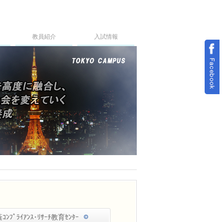
教員紹介
入試情報
ｺﾝﾌﾟﾗｲｱﾝｽ･ﾘｻｰﾁ教育ｾﾝﾀｰ