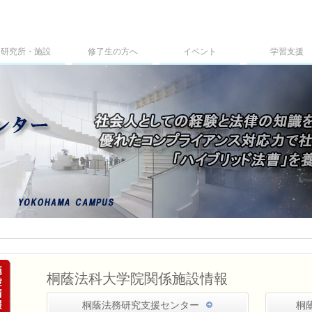
桐蔭横浜大学法科大学院
研究所・施設
修了生の方へ
イベント
学習支援
桐蔭法科大学院関係施設情報
桐蔭法務研究支援センター
桐蔭