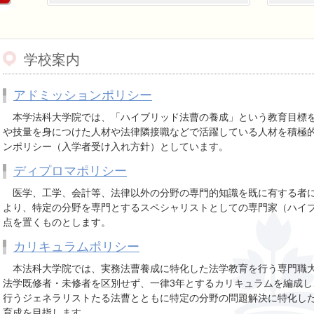
学校案内
アドミッションポリシー
本学法科大学院では、「ハイブリッド法曹の養成」という教育目標を
や技量を身につけた人材や法律隣接職などで活躍している人材を積極
ンポリシー（入学者受け入れ方針）としています。
ディプロマポリシー
医学、工学、会計等、法律以外の分野の専門的知識を既に有する者に
より、特定の分野を専門とするスペシャリストとしての専門家（ハイ
点を置くものとします。
カリキュラムポリシー
本法科大学院では、実務法曹養成に特化した法学教育を行う専門職大
法学既修者・未修者を区別せず、一律3年とするカリキュラムを編成
行うジェネラリストたる法曹とともに特定の分野の問題解決に特化し
育成を目指します。