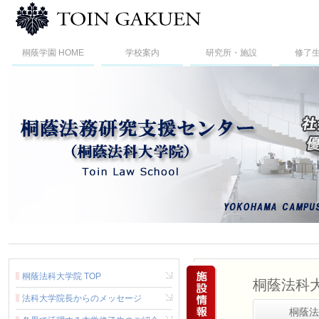
桐蔭横浜大学法科大
桐蔭学園 HOME
学校案内
研究所・施設
修了
桐蔭法科大学院 TOP
桐蔭法科
法科大学院長からのメッセージ
桐蔭法