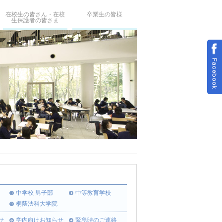
在校生の皆さん・在校
卒業生の皆様
生保護者の皆さま
中学校 男子部
中等教育学校
桐蔭法科大学院
せ
学内向けお知らせ
緊急時のご連絡