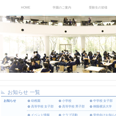
桐蔭学園TOPICS
HOME
学園のご案内
受験生の皆様
お知らせ
一覧
お知らせ
幼稚園
小学校
中学校 女子部
高等学校 女子部
高等学校 男子部
桐蔭横浜大学
イベント情報
クラブ活動
学外向けお知ら