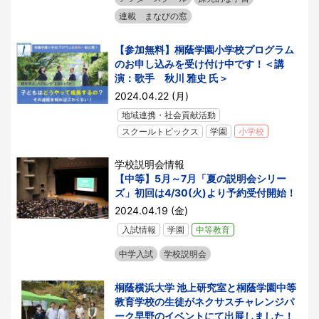
連載 まなびの窓
【参加無料】桐蔭学園小学校プログラム
のお申し込みを受け付け中です！＜講
演：歌手 秋川 雅史 氏＞
2024.04.22 (月)
地域連携・社会貢献活動
スクールトピックス
学園
小学校
学校説明会情報
【中等】5月～7月「夏の説明会シリー
ズ」初回は4/30(火)より予約受付開始！
2024.04.19 (金)
入試情報
学園
中等教育
中学入試
学校説明会
桐蔭横浜大学 池上研究室と桐蔭学園中等
教育学校の生徒がネクサスチャレンジパ
ーク早野のイベントにて出展しました！