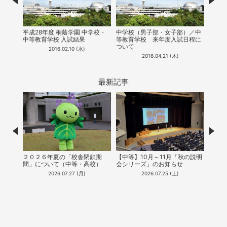
Prev
Nex
7月9
平成28年度 桐蔭学園 中学校・
中学校（男子部・女子部）／中
明会
中等教育学校 入試結果
等教育学校​ ​来年度入試日程に
ついて
2016.02.10 (水)
2016.04.21 (木)
最新記事
Prev
Nex
２０２６年夏の「校舎閉鎖期
【中等】10月～11月「秋の説明
【中
間」について（中等・高校）
会シリーズ」のお知らせ
能！
（20
2026.07.27 (月)
2026.07.25 (土)
公開