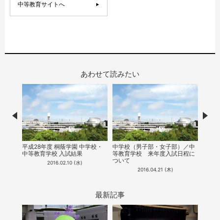
中等教育サイトへ
あわせて読みたい
Prev
Nex
7月9
平成28年度 桐蔭学園 中学校・
中学校（男子部・女子部）／中
明会
中等教育学校 入試結果
等教育学校​ ​来年度入試日程に
ついて
2016.02.10 (水)
2016.04.21 (木)
最新記事