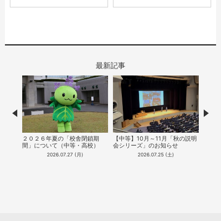
最新記事
Prev
Nex
ON
２０２６年夏の「校舎閉鎖期
【中等】10月～11月「秋の説明
【中
パンフレ
間」について（中等・高校）
会シリーズ」のお知らせ
能！
（20
2026.07.27 (月)
2026.07.25 (土)
公開