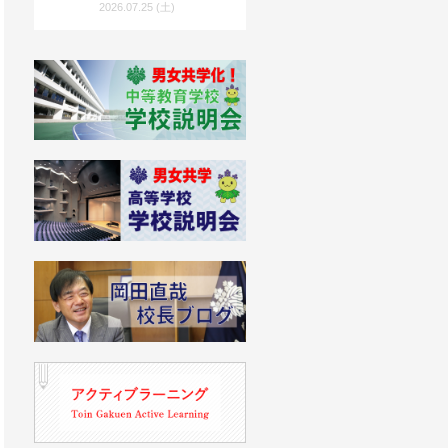
度入試向け）」を公開！
2026.07.25 (土)