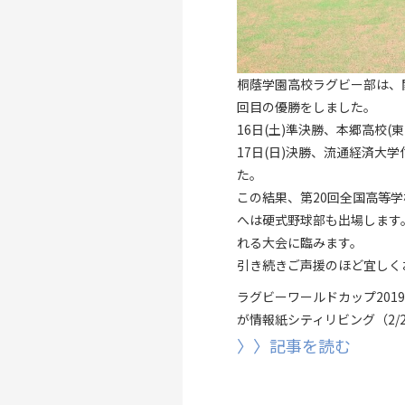
桐蔭学園高校ラグビー部は、
回目の優勝をしました。
16日(土)準決勝、本郷高校(
17日(日)決勝、流通経済大学
た。
この結果、第20回全国高等
へは硬式野球部も出場します。
れる大会に臨みます。
引き続きご声援のほど宜しく
ラグビーワールドカップ20
が情報紙シティリビング（2/
〉〉記事を読む