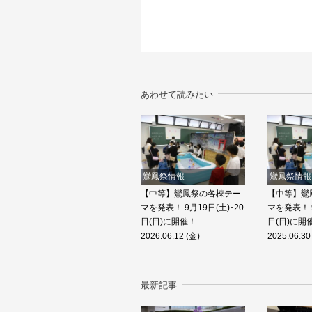
あわせて読みたい
鸞鳳祭情報
鸞鳳祭情報
【中等】鸞鳳祭の各棟テー
【中等】鸞
マを発表！ 9月19日(土)･20
マを発表！ 9
日(日)に開催！
日(日)に開
2026.06.12 (金)
2025.06.30
最新記事