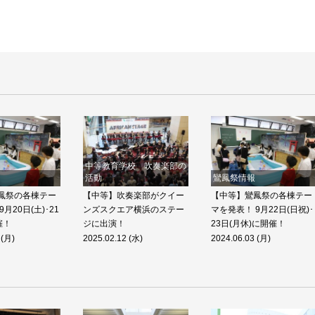
中等教育学校 吹奏楽部の
活動
鸞鳳祭情報
鳳祭の各棟テー
【中等】吹奏楽部がクイー
【中等】鸞鳳祭の各棟テー
月20日(土)･21
ンズスクエア横浜のステー
マを発表！ 9月22日(日祝)･
催！
ジに出演！
23日(月休)に開催！
 (月)
2025.02.12 (水)
2024.06.03 (月)