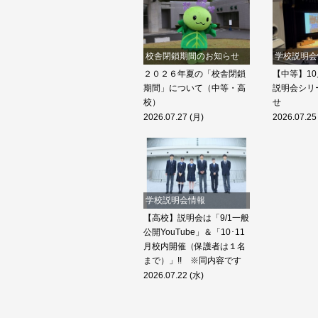
校舎閉鎖期間のお知らせ
学校説明会
２０２６年夏の「校舎閉鎖
【中等】10
期間」について（中等・高
説明会シリ
校）
せ
2026.07.27 (月)
2026.07.25
学校説明会情報
【高校】説明会は「9/1一般
公開YouTube」＆「10･11
月校内開催（保護者は１名
まで）」!! ※同内容です
2026.07.22 (水)