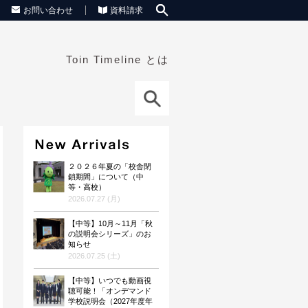
お問い合わせ
資料請求
Toin Timeline とは
２０２６年夏の「校舎閉
鎖期間」について（中
等・高校）
2026.07.27 (月)
【中等】10月～11月「秋
の説明会シリーズ」のお
知らせ
2026.07.25 (土)
【中等】いつでも動画視
聴可能！「オンデマンド
学校説明会（2027年度年