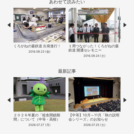
あわせて読みたい
Prev
Nex
園吹奏
くろがねの森鉄道 出発進行！
１周つながった！くろがねの森
中等
した！
鉄道 開通セレモニー
連続
2016.09.23 (金)
2016.09.24 (土)
最新記事
Prev
Nex
２０２６年夏の「校舎閉鎖期
【中等】10月～11月「秋の説明
【中
間」について（中等・高校）
会シリーズ」のお知らせ
能！
（20
2026.07.27 (月)
2026.07.25 (土)
公開