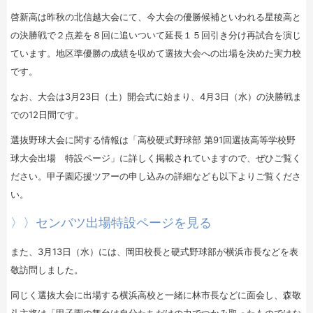
啓新高は昨秋の北信越大会にて、今大会の優勝候補といわれる星稜高と
の決勝戦で２点差を８回に追いついて延長１５回引き分け再試合を演じ
ています。地区準優勝の成績を収めて選抜大会への出場を決めた実力校
です。
なお、大会は3月23日（土）開会式に始まり、4月3日（水）の決勝戦ま
での12日間です。
選抜野球大会に関する情報は「高校硬式野球部 第91回選抜高等学校野
球大会出場 特設ページ」に詳しく掲載されていますので、ぜひご覧く
ださい。甲子園応援ツアーの申し込みの詳細なども以下よりご覧くださ
い。
〉〉センバツ出場特設ページを見る
また、3月13日（水）には、岡田校長と硬式野球部が横浜市長などを表
敬訪問しました。
同じく選抜大会に出場する横浜高校と一緒に林市長などに面会し、森敬