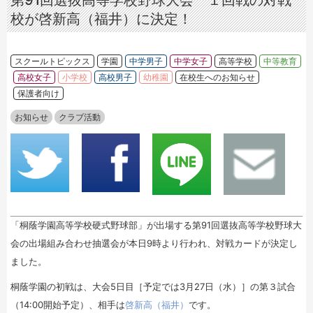
第91回選抜高等学校野球大会 １回戦の対戦
校が啓新高（福井）に決定！
スクールトピックス
学園
中学男子
中学女子
高等学校
中等教育
高校女子
小学校
高校男子
幼稚園
在校生へのお知らせ
保護者向け
お知らせ
クラブ活動
「桐蔭学園高等学校硬式野球部」が出場する第91回選抜高等学校野球大
会の出場組み合わせ抽選会が本日9時より行われ、対戦カードが決定し
ました。
桐蔭学園の初戦は、大会5日目［予定では3月27日（水）］の第３試合
（14:00開始予定）、相手は
啓新高（福井）
です。