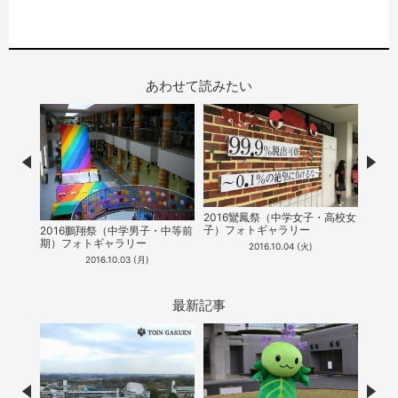
あわせて読みたい
Prev
Nex
2016鸞鳳祭（中学女子・高校女
201
子）フォトギャラリー
期）
2016鵬翔祭（中学男子・中等前
期）フォトギャラリー
2016.10.04 (火)
2016.10.03 (月)
最新記事
Prev
Nex