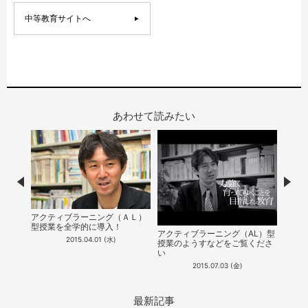
中等教育サイトへ
あわせて読みたい
Prev
Nex
アクティブラーニング（ＡＬ）
本校
型授業を全学的に導入！
（Ａ
アクティブラーニング（AL）型
で紹
2015.04.01 (水)
授業のようすなどをご覧くださ
い
2015.07.03 (金)
最新記事