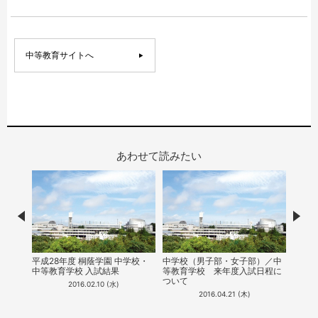
中等教育サイトへ
あわせて読みたい
Prev
Nex
校説明
7月9
平成28年度 桐蔭学園 中学校・
中学校（男子部・女子部）／中
明会
中等教育学校 入試結果
等教育学校​ ​来年度入試日程に
ついて
2016.02.10 (水)
2016.04.21 (木)