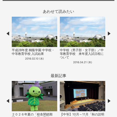
あわせて読みたい
Prev
Nex
7月9
平成28年度 桐蔭学園 中学校・
中学校（男子部・女子部）／中
明会
中等教育学校 入試結果
等教育学校​ ​来年度入試日程に
ついて
2016.02.10 (水)
2016.04.21 (木)
最新記事
Prev
Nex
２０２６年夏の「校舎閉鎖期
【中等】10月～11月「秋の説明
【中