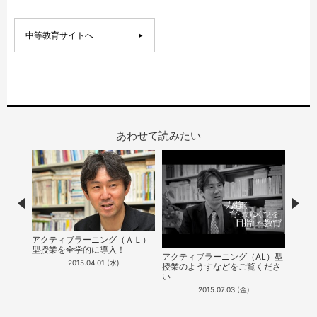
中等教育サイトへ
あわせて読みたい
Prev
Nex
アクティブラーニング（ＡＬ）
本校
アクテ
型授業を全学的に導入！
（Ａ
授業が
アクティブラーニング（AL）型
で紹
2015.04.01 (水)
授業のようすなどをご覧くださ
い
2015.07.03 (金)