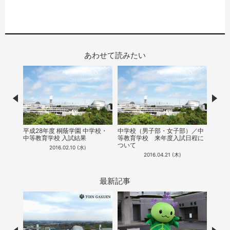
あわせて読みたい
Prev
Nex
校説明
7月9
平成28年度 桐蔭学園 中学校・
中学校（男子部・女子部）／中
明会
中等教育学校 入試結果
等教育学校​ ​来年度入試日程に
ついて
2016.02.10 (水)
2016.04.21 (木)
最新記事