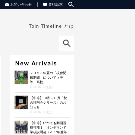
お問い合わせ
資料請求
Toin Timeline とは
２０２６年夏の「校舎閉
鎖期間」について（中
等・高校）
2026.07.27 (月)
【中等】10月～11月「秋
の説明会シリーズ」のお
知らせ
2026.07.25 (土)
【中等】いつでも動画視
聴可能！「オンデマンド
学校説明会（2027年度年