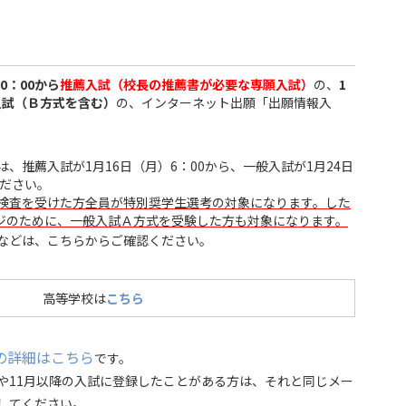
10：00から
推薦入試（校長の推薦書が必要な専願入試）
の、
1
一般入試（Ｂ方式を含む）
の、インターネット出願「出願情報入
、推薦入試が1月16日（月）6：00から、一般入試が1月24日
ください。
検査を受けた方全員が特別奨学生選考の対象になります。した
ジのために、一般入試Ａ方式を受験した方も対象になります。
などは、こちらからご確認ください。
高等学校は
こちら
の詳細はこちら
です。
や11月以降の入試に登録したことがある方は、それと同じメー
してください。