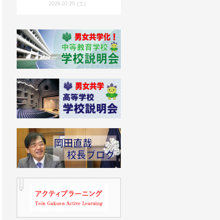
度入試向け）」を公開！
2026.07.25 (土)