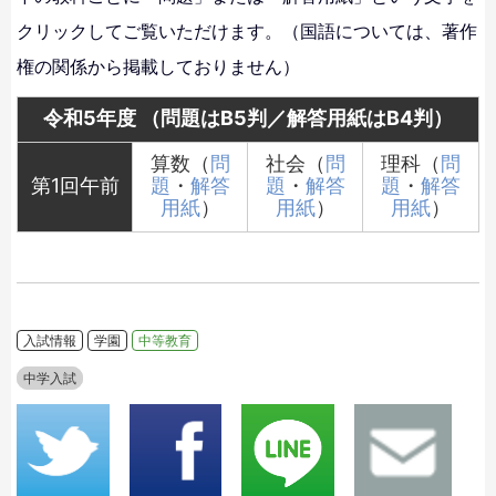
クリックしてご覧いただけます。（国語については、著作
権の関係から掲載しておりません）
令和5年度 （問題はB5判／解答用紙はB4判）
算数（
問
社会（
問
理科（
問
第1回午前
題
・
解答
題
・
解答
題
・
解答
用紙
）
用紙
）
用紙
）
入試情報
学園
中等教育
中学入試