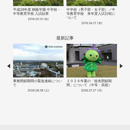
平成28年度 桐蔭学園 中学校・
中学校（男子部・女子部）／中
平成2
の帰国
中等教育学校 入試結果
等教育学校​ ​来年度入試日程に
しま
載
ついて
学校
2016.02.10 (水)
2016.04.21 (木)
最新記事
Prev
Nex
聴可
事務閉鎖期間の緊急連絡につい
２０２６年夏の「校舎閉鎖期
【中等
説明会
て
間」について（中等・高校）
会シ
け）」を
2026.08.08 (土)
2026.07.27 (月)