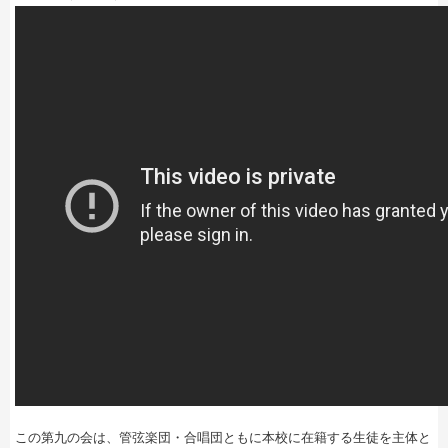
この第九の会は、管弦楽団・合唱団ともに本校に在籍する生徒を主体と