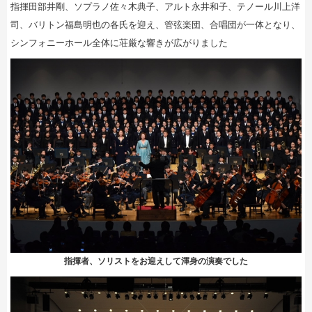
指揮田部井剛、ソプラノ佐々木典子、アルト永井和子、テノール川上洋
司、バリトン福島明也の各氏を迎え、管弦楽団、合唱団が一体となり、
シンフォニーホール全体に荘厳な響きが広がりました
指揮者、ソリストをお迎えして渾身の演奏でした