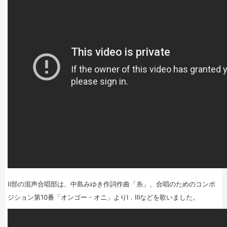
Ⅱ部の混声合唱部は、中島みゆき作詞作曲「糸」、合唱のためのコンポ
ジション第10番「オンゴー・オニ」よりⅠ．Ⅲなどを歌いました。