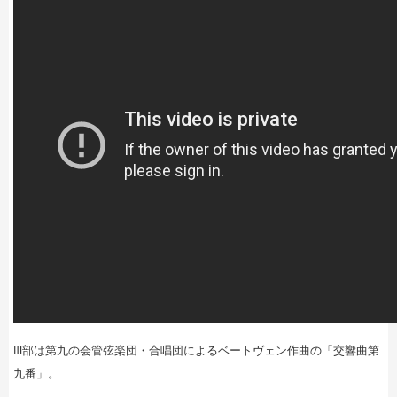
Ⅲ部は第九の会管弦楽団・合唱団によるベートヴェン作曲の「交響曲第
九番」。