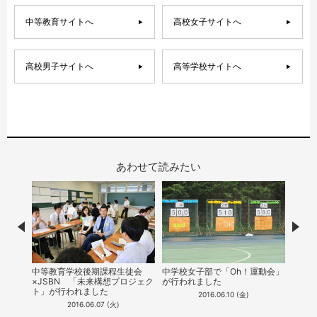
中等教育サイトへ
高校女子サイトへ
高校男子サイトへ
高等学校サイトへ
あわせて読みたい
Prev
Nex
中学校女子部で「Oh！運動会」
夏空
中等教育学校後期課程生徒会
が行われました
会が
×JSBN 「未来構想プロジェク
ト」が行われました
2016.06.10 (金)
2016.06.07 (火)