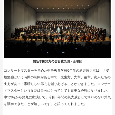
桐蔭学園第九の会管弦楽団・合唱団
コンサートマスターを務めた中等教育学校6年生の新井康太君は、「受
験勉強という時間の制約がある中で、先生方、先輩、後輩、友人たちの
支えがあって素晴らしい第九を創りあげることができました。コンサー
トマスターという役割は自分にとってとても貴重な経験になりました。
中1の時から第九に出演して、今回6年間の集大成として悔いのない第九
を演奏できたことが嬉しいです」と語ってくれました。