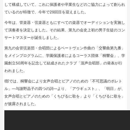
して構成していて、これに保護者や卒業生などのご協力によって創られ
ているのが特徴で、今年で29回目を迎えました。
今年は、管楽器・弦楽器ともにすべての楽器でオーディションを実施し
て演奏者を決定しました。その結果、第九の会史上初の男子生徒のコン
サートマスターが誕生しました。
第九の会管弦楽団・合唱団によるベートヴェン作曲の「交響曲第九番」
をメインプログラムに、学園保護者によるコーラス団体「桐響会」、学
園創立50周年を記念して結成されたクラブ「混声合唱部」の発表が行
われました。
Ⅰ部では、桐響会により女声合唱とピアノのための「不可思議のポレト
ル」―与謝野晶子の四つの詞―より、「アウギュスト」、「明日」が、
女声合唱とピアノのための「くちびるに歌を」より「くちびるに歌を」
が披露されました。