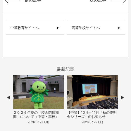
中等教育サイトへ
高等学校サイトへ
最新記事
Prev
Nex
ON
２０２６年夏の「校舎閉鎖期
【中等】10月～11月「秋の説明
【中
パンフレ
間」について（中等・高校）
会シリーズ」のお知らせ
能！
（20
2026.07.27 (月)
2026.07.25 (土)
公開