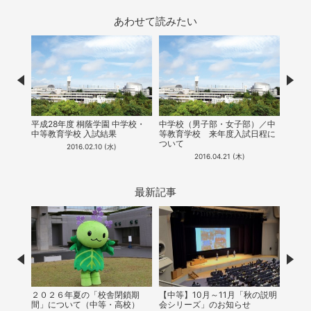
あわせて読みたい
Prev
Nex
中等教
の世
平成28年度 桐蔭学園 中学校・
中学校（男子部・女子部）／中
タビュ
中等教育学校 入試結果
等教育学校​ ​来年度入試日程に
l.1
ついて
2016.02.10 (水)
2016.04.21 (木)
最新記事
Prev
Nex
２０２６年夏の「校舎閉鎖期
【中等】10月～11月「秋の説明
【中
間」について（中等・高校）
会シリーズ」のお知らせ
能！