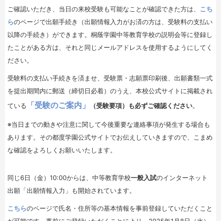
ご確認いただき、当日の来校受験も可能なことが確認できた方は、
こち
ら
のページで出願手続き（出願情報入力がお済の方は、受験料の支払い
以降の手続き）ができます。桐蔭学園中等教育学校の説明会等に登録し
たことがある方は、それと同じメールアドレスを使用するようにしてく
ださい。
受験料の支払い手続きを済ませ、受験票・志願票印刷後、出願書類一式
を提出期間内に郵送（締切日必着）のうえ、本校公式サイトに掲載され
「受験のご案内」
ている
（受験要項）も必ずご確認ください
。
※当日までの動きや注意に関して今後重要な連絡事項が発生する場合も
あります。その都度学園公式サイトでお伝えしていきますので、こまめ
な確認をよろしくお願いいたします。
同じ6日（金）10:00からは、中等教育学校
一般入試
のインターネット
出願「出願情報入力」も開始されています。
こちら
のページで氏名・住所等の基本情報を事前登録していただくこと