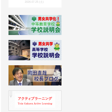
度入試向け）」を公開！
2026.07.25 (土)