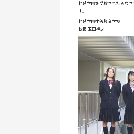
桐蔭学園を受験されたみなさ
す。
桐蔭学園中等教育学校
校長 玉田裕之