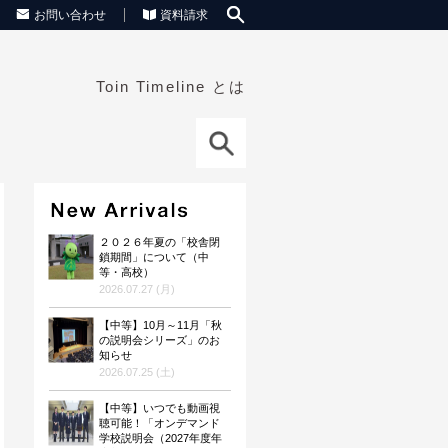
お問い合わせ
資料請求
Toin Timeline とは
２０２６年夏の「校舎閉
鎖期間」について（中
等・高校）
2026.07.27 (月)
【中等】10月～11月「秋
の説明会シリーズ」のお
知らせ
2026.07.25 (土)
【中等】いつでも動画視
聴可能！「オンデマンド
学校説明会（2027年度年