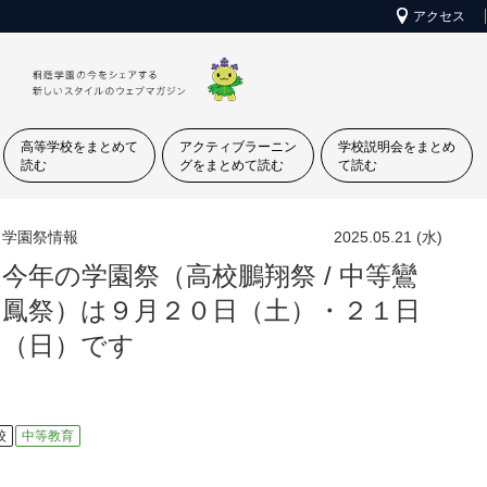
アクセス
高等学校をまとめて
アクティブラーニン
学校説明会をまとめ
読む
グをまとめて読む
て読む
学園祭情報
2025.05.21 (水)
今年の学園祭（高校鵬翔祭 / 中等鸞
鳳祭）は９月２０日（土）・２１日
（日）です
校
中等教育