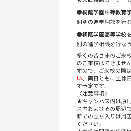
●
桐蔭学園中等教育
個別の進学相談を行
●
桐蔭学園高等学校
別の進学相談を行な
多くの皆さまのご来
のご来校はできませ
すので、
ご来校の際
い
。
両日ともに土休
す予定です。
〈注意事項〉
★キャンパス内は原
ス内およびその周辺
断での立ち入りは周
ください。