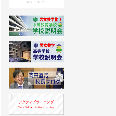
度入試向け）」を公開！
2026.07.25 (土)