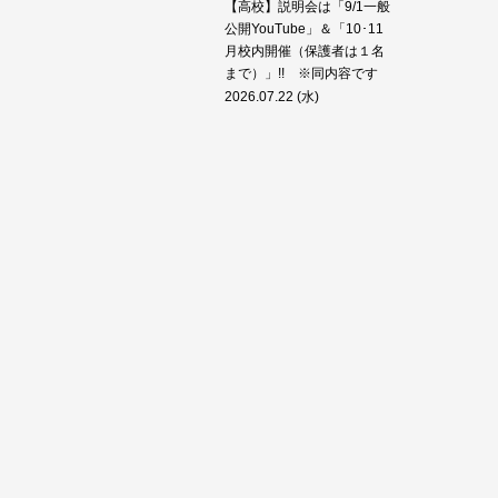
【高校】説明会は「9/1一般
公開YouTube」＆「10･11
月校内開催（保護者は１名
まで）」!! ※同内容です
2026.07.22 (水)