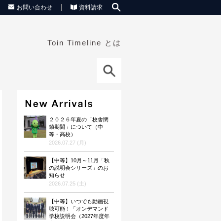
お問い合わせ
資料請求
Toin Timeline とは
２０２６年夏の「校舎閉
鎖期間」について（中
等・高校）
2026.07.27 (月)
【中等】10月～11月「秋
の説明会シリーズ」のお
知らせ
2026.07.25 (土)
【中等】いつでも動画視
聴可能！「オンデマンド
学校説明会（2027年度年