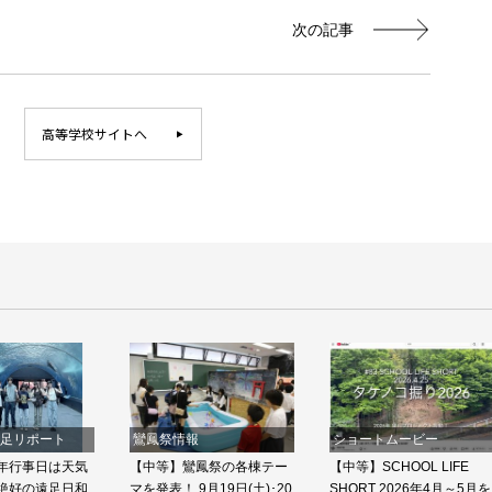
次の記事
高等学校サイトへ
遠足リポート
鸞鳳祭情報
ショートムービー
年行事日は天気
【中等】鸞鳳祭の各棟テー
【中等】SCHOOL LIFE
絶好の遠足日和
マを発表！ 9月19日(土)･20
SHORT 2026年4月～5月を