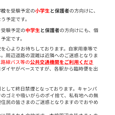
学校
を受験予定の
小学生
と保護者
の方向けに、
なう予定です。
を受験予定の
中学生
と保護者
の方向けにも、個
う予定です。
校を心よりお待ちしております。自家用車等で
ん。
周辺道路の混雑は近隣へのご迷惑となりま
は
路線バス等の
公共交通機関をご利用くださ
日ダイヤがベースですが、各駅から臨時便を出
則として終日禁煙となっております。キャンパ
でのゴミや吸いがらのポイ捨て、私有地への無
辺住民の皆さまのご迷惑となりますのでおやめ