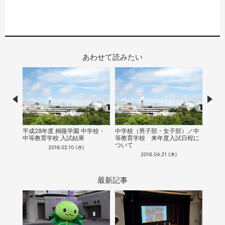
あわせて読みたい
Prev
Nex
校説明
7月9
平成28年度 桐蔭学園 中学校・
中学校（男子部・女子部）／中
明会
中等教育学校 入試結果
等教育学校​ ​来年度入試日程に
ついて
2016.02.10 (水)
2016.04.21 (木)
最新記事