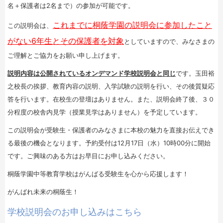
名＋保護者は2名まで）の参加が可能です。
これまでに桐蔭学園の説明会に参加したこと
この説明会は、
がない6年生とその保護者を対象
としていますので、みなさまの
ご理解とご協力をお願い申し上げます。
説明内容は公開されているオンデマンド学校説明会と同じ
です。玉田裕
之校長の挨拶、教育内容の説明、入学試験の説明を行い、その後質疑応
答を行います。在校生の登壇はありません。また、説明会終了後、３０
分程度の校舎内見学（授業見学はありません）を予定しています。
この説明会が受験生・保護者のみなさまに本校の魅力を直接お伝えでき
る最後の機会となります。予約受付は12月17日（水）10時00分に開始
です。ご興味のある方はお早目にお申し込みください。
桐蔭学園中等教育学校はがんばる受験生を心から応援します！
がんばれ未来の桐蔭生！
学校説明会のお申し込みはこちら