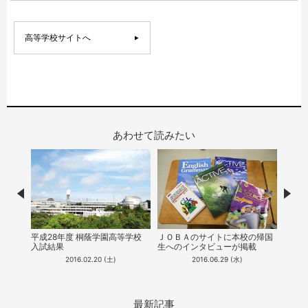
高等学校サイトへ
あわせて読みたい
Prev
Nex
試の平
平成28年度 桐蔭学園高等学校
ＪＯＢＡのサイトに本校の帰国
高等学
を掲載
入試結果
生へのインタビューが掲載
29年
2016.02.20 (土)
2016.06.29 (水)
最新記事