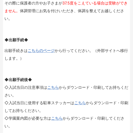
その際に保護者の方やお子さまが
37.5度をこえている場合は受験ができ
ません。
体調管理にお気を付けいただき、体調を整えてお越しくださ
い。
◆出願手続◆
出願手続きは
こちらのページ
から行ってください。（外部サイトへ移行
します。）
◆出願手続後◆
◇入試当日の注意事項は
こちら
からダウンロード・印刷してお持ちくだ
さい。
◇入試当日に使用する駐車ステッカーは
こちら
からダウンロード・印刷
してお持ちください。
◇学園案内図が必要な方は
こちら
からダウンロード・印刷してくださ
い。