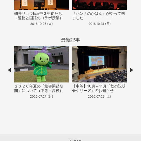
同世
朝井リョウ氏×中２生徒たち
「ハンナのかばん」がやって来
楽部
（道徳と国語のコラボ授業）
ました
2016.10.25 (火)
2016.10.31 (月)
最新記事
Prev
Nex
２０２６年夏の「校舎閉鎖期
【中等】10月～11月「秋の説明
【中
間」について（中等・高校）
会シリーズ」のお知らせ
能！
（20
2026.07.27 (月)
2026.07.25 (土)
公開