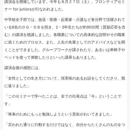
講演会を開催しています。今年も８月２７日（土）、フロンティアセミ
ナー for juniorsが行なわれました。
中学校女子部では、放送・医療・起業家・介護など各分野で活躍されて
いる8名のＯＧ・ＯＢを招き、2・3年生たちが約90分間（質疑応答を含
む）の講演を聴講しました。各職業についての具体的な説明やその職業
に就くためのプロセス、また、人生の先輩としてのアドバイスなどを聞
くことができました。グループワークが課されたり、あるいは車椅子や
ベッドを使って体験したりといった講座もありました。
講演会後の感想には、
「女性としての生き方について、現実味のあるお話をしてくださり、我
に返りました」
「このセミナーで学べたことは、全ての出発点は『今』ということで
す」
「将来のためにもっと勉強しようという意欲がわいてきました」
「言われた通りに行動するだけではなく、自分からたくさんのものをつ