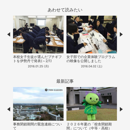
あわせて読みたい
Prev
Nex
中等
×JS
本校女子生徒が選んだプチギフ
女子部での企業体験プログラム
ト」
トを伊勢丹で発表(～2/1)
の映像を公開しました
2016.01.25 (月)
2016.04.02 (土)
最新記事
Prev
Nex
事務閉鎖期間の緊急連絡につい
２０２６年夏の「校舎閉鎖期
【中等
て
間」について（中等・高校）
会シ