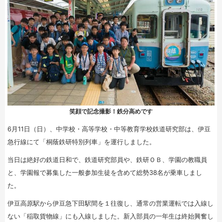
笑顔で記念撮影！鉄分高めです
6月11日（日）、中学校・高等学校・中等教育学校鉄道研究部は、伊豆
急行線にて「桐蔭鉄研特別列車」を運行しました。
当日は絶好の鉄道日和で、鉄道研究部員や、鉄研ＯＢ、学園の教職員
と、学園報で募集した一般参加生徒を含めて総勢38名が乗車しまし
た。
伊豆高原駅から伊豆急下田駅間を１往復し、通常の営業運転では入線し
ない「稲取貨物線」にも入線しました。新入部員の一年生は終始興奮し