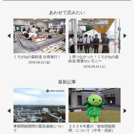
あわせて読みたい
Prev
Nex
くろがねの森鉄道 出発進行！
１周つながった！くろがねの森
中等
鉄道 開通セレモニー
連続
2016.09.23 (金)
2016.09.24 (土)
最新記事
Prev
Nex
事務閉鎖期間の緊急連絡につい
２０２６年夏の「校舎閉鎖期
【中等
て
間」について（中等・高校）
会シ