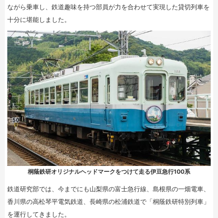
ながら乗車し、鉄道趣味を持つ部員が力を合わせて実現した貸切列車を
十分に堪能しました。
桐蔭鉄研オリジナルヘッドマークをつけて走る伊豆急行100系
鉄道研究部では、今までにも山梨県の富士急行線、島根県の一畑電車、
香川県の高松琴平電気鉄道、長崎県の松浦鉄道で「桐蔭鉄研特別列車」
を運行してきました。