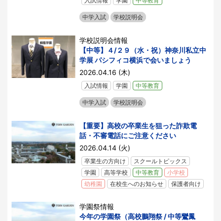
入試情報
学園
中等教育
中学入試
学校説明会
学校説明会情報
【中等】４/２９（水・祝）神奈川私立中
学展 パシフィコ横浜で会いましょう
2026.04.16 (木)
入試情報
学園
中等教育
中学入試
学校説明会
【重要】高校の卒業生を狙った詐欺電
話・不審電話にご注意ください
2026.04.14 (火)
卒業生の方向け
スクールトピックス
学園
高等学校
中等教育
小学校
幼稚園
在校生へのお知らせ
保護者向け
学園祭情報
今年の学園祭（高校鵬翔祭 / 中等鸞鳳