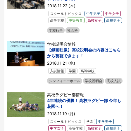
2018.11.22 (木)
スクールトピックス
中学男子
中学女子
高等学校
中等教育
高校女子
高校男子
学校行事
社会科
学校説明会情報
【録画映像】高校説明会の内容はこちら
から視聴できます！
2018.11.21 (水)
入試情報
学園
高等学校
シンフォニーホール
学校説明会
高校入試
高校ラグビー部情報
4年連続の優勝！ 高校ラグビー部 今年も
花園へ！
2018.11.19 (月)
スクールトピックス
学園
中学男子
中学女子
高等学校
高校女子
高校男子