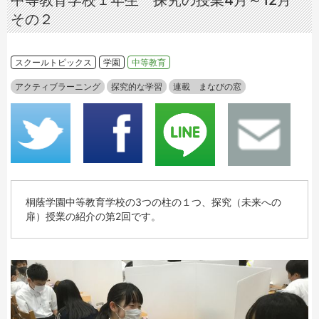
中等教育学校１年生 探究の授業4月～12月
その２
スクールトピックス
学園
中等教育
アクティブラーニング
探究的な学習
連載 まなびの窓
桐蔭学園中等教育学校の3つの柱の１つ、探究（未来への
扉）授業の紹介の第2回です。