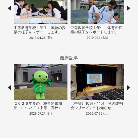
Prev
Nex
中等教育学校１年生 国語の授
中等教育学校１年生 体育の授
【中
業の様子をレポートします。
業の様子をレポートします。
リエ
科科
2019.04.28 (日)
2019.09.11 (水)
最新記事
Prev
Nex
２０２６年夏の「校舎閉鎖期
【中等】10月～11月「秋の説明
【中
間」について（中等・高校）
会シリーズ」のお知らせ
能！
（20
2026.07.27 (月)
2026.07.25 (土)
公開