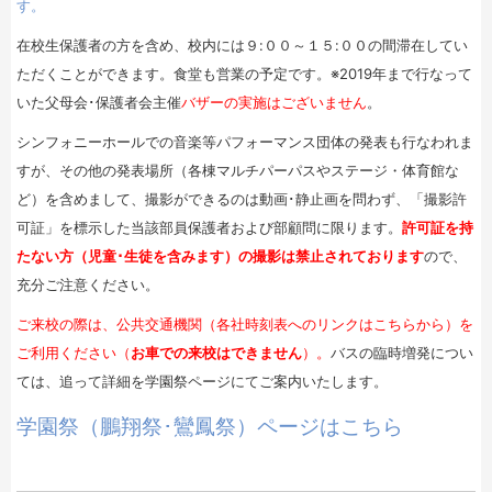
す。
在校生保護者の方を含め、校内には９:００～１５:００の間滞在してい
ただくことができます。食堂も営業の予定です。※2019年まで行なって
いた父母会･保護者会主催
バザーの実施はございません
。
シンフォニーホールでの音楽等パフォーマンス団体の発表も行なわれま
すが、その他の発表場所（各棟マルチパーパスやステージ・体育館な
ど）を含めまして、撮影ができるのは動画･静止画を問わず、「撮影許
可証」を標示した当該部員保護者および部顧問に限ります。
許可証を持
たない方（児童･生徒を含みます）の撮影は禁止されております
ので、
充分ご注意ください。
ご来校の際は、
公共交通機関（各社時刻表へのリンクはこちらから）を
ご利用ください
（
お車での来校はできません
）。
バスの臨時増発につい
ては、追って詳細を学園祭ページにてご案内いたします。
学園祭（鵬翔祭･鸞鳳祭）ページはこちら