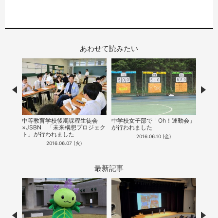
あわせて読みたい
Prev
Nex
中学校女子部で「Oh！運動会」
夏空
がそれ
中等教育学校後期課程生徒会
が行われました
会が
×JSBN 「未来構想プロジェク
ト」が行われました
2016.06.10 (金)
2016.06.07 (火)
最新記事
Prev
Nex