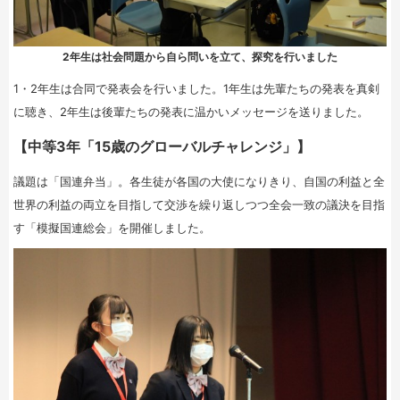
2年生は社会問題から自ら問いを立て、探究を行いました
1・2年生は合同で発表会を行いました。1年生は先輩たちの発表を真剣
に聴き、2年生は後輩たちの発表に温かいメッセージを送りました。
【中等3年「15歳のグローバルチャレンジ」】
議題は「国連弁当」。各生徒が各国の大使になりきり、自国の利益と全
世界の利益の両立を目指して交渉を繰り返しつつ全会一致の議決を目指
す「模擬国連総会」を開催しました。