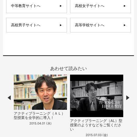
中等教育サイトへ
高校女子サイトへ
高校男子サイトへ
高等学校サイトへ
あわせて読みたい
Prev
Nex
アクティブラーニング（ＡＬ）
本校
型授業を全学的に導入！
（Ａ
アクティブラーニング（AL）型
で紹
2015.04.01 (水)
授業のようすなどをご覧くださ
い
2015.07.03 (金)