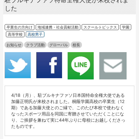
駐ブルキナファソ特命全権大使が来校されま
した
卒業生の方向け
地域連携・社会貢献活動
スクールトピックス
学園
高等学校
高校男子
お知らせ
クラブ活動
グローバル
校長
4/18（月）、駐ブルキナファソ日本国特命全権大使である
加藤正明氏が来校されました。桐蔭学園高校の卒業生（12
期）である加藤大使とのご縁で、このたび本校で使わなく
なったスポーツ用品を同国に寄贈させていただくことにな
り、ご挨拶を兼ねて実に44年ぶりに母校にお越しくださっ
たものです。