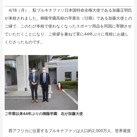
4/18（月）、駐ブルキナファソ日本国特命全権大使である加藤正明氏
が来校されました。桐蔭学園高校の卒業生（12期）である加藤大使との
ご縁で、このたび本校で使わなくなったスポーツ用品を同国に寄贈させ
ていただくことになり、ご挨拶を兼ねて実に44年ぶりに母校にお越し
くださったものです。
ご卒業以来44年ぶりの桐蔭学園 右が加藤大使
西アフリカに位置するブルキナファソは人口約2,000万人、世界最貧