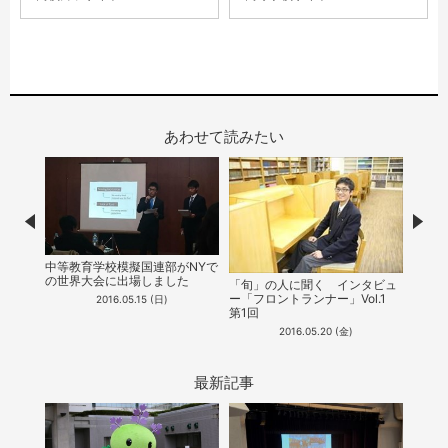
あわせて読みたい
Prev
Nex
中等教育学校模擬国連部がNYで
の世界大会に出場しました
「旬」の人に聞く インタビュ
「旬
ー「フロントランナー」Vol.1
ー「フ
2016.05.15 (日)
第1回
第2回
2016.05.20 (金)
最新記事