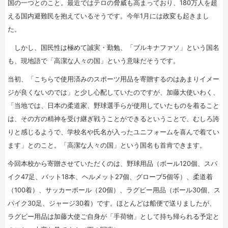
国の一つとのこと。最近ではテロの脅威も高まっており、180万人を超
える国内避難民を抱えているそうです。今年1月には政変も起きまし
た。
しかし、国民性は極めて誠実・勤勉、「ブルキナファソ」という国名
も、現地語で「高潔な人々の国」という意味だそうです。
当初、「こちらで使用済みのスポーツ用品を寄贈するのはあまりイメー
ジが良くないのでは」と少し心配していたのですが、加藤大使いわく、
「当地では、日本の柔道家、野球選手らが使用していたものを着ること
は、その方の精神を受け継ぎ戦うことができるということで、むしろ誇
りと感じるようで、学校名や氏名が入ったユニフォームを喜んで着てい
ます」とのこと。「高潔な人々の国」という国名も首肯できます。
今回本校から寄贈させていただくのは、野球用品（ボール120個、スパ
イク47足、バット18本、ヘルメット27個、グローブ5個等）、柔道着
（100着）、サッカーボール（20個）、ラグビー用品（ボール30個、ス
パイク30足、ジャージ30着）です。ほとんどは船便で送りましたが、
ラグビー用品は加藤大使ご自身が「手荷物」として持ち帰られる予定と