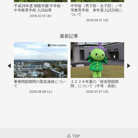
校説明
7月9
平成28年度 桐蔭学園 中学校・
中学校（男子部・女子部）／中
明会
中等教育学校 入試結果
等教育学校​ ​来年度入試日程に
ついて
2016.02.10 (水)
2016.04.21 (木)
最新記事
Prev
Nex
事務閉鎖期間の緊急連絡につい
２０２６年夏の「校舎閉鎖期
【中等
て
間」について（中等・高校）
会シ
2026.08.08 (土)
2026.07.27 (月)
TOP